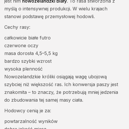
jest nim
nowozelandzki biały
. To rasa stworzona z
myślą o intensywnej produkcji. W wielu krajach
stanowi podstawę przemysłowej hodowli.
Cechy rasy:
całkowicie białe futro
czerwone oczy
masa dorosła 4,5–5,5 kg
bardzo szybki wzrost
wysoka plenność
Nowozelandzkie króliki osiągają wagę ubojową
szybciej niż większość ras. Ich konwersja paszy jest
znakomita – to znaczy, że potrzebują mniej jedzenia
do zbudowania tej samej masy ciała.
Hodowcy cenią je za:
powtarzalność wyników