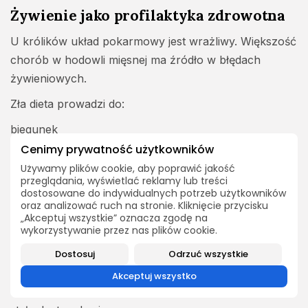
Żywienie jako profilaktyka zdrowotna
U królików układ pokarmowy jest wrażliwy. Większość
chorób w hodowli mięsnej ma źródło w błędach
żywieniowych.
Zła dieta prowadzi do:
biegunek
wzdęć
Cenimy prywatność użytkowników
zahamowania wzrostu
Używamy plików cookie, aby poprawić jakość
przeglądania, wyświetlać reklamy lub treści
osłabienia odporności
dostosowane do indywidualnych potrzeb użytkowników
śmiertelności młodych
oraz analizować ruch na stronie. Kliknięcie przycisku
„Akceptuj wszystkie” oznacza zgodę na
Dlatego żywienie jest jednocześnie leczeniem
wykorzystywanie przez nas plików cookie.
zapobiegawczym. Stabilna flora jelitowa to podstawa
Dostosuj
Odrzuć wszystkie
zdrowego stada.
Akceptuj wszystko
Kluczowe zasady: