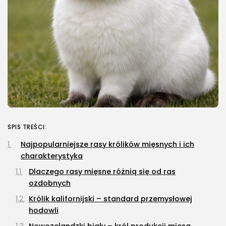
OSTATNIE ARTYKUŁY
Dom i Ogród
Kiedy sadzić sadzonki ogórków?
3 SIERPNIA, 2026
Budownictwo i Nieruchomości
Dach zielony – jakie są jego...
24 LIPCA, 2026
SPIS TREŚCI:
Energetyka
Pompa ciepła – jak działa, ile...
Najpopularniejsze rasy królików mięsnych i ich
23 LIPCA, 2026
charakterystyka
Dlaczego rasy mięsne różnią się od ras
Natura i ekologia
ozdobnych
Sucha karma dla kota –
dlaczego...
Królik kalifornijski – standard przemysłowej
23 LIPCA, 2026
hodowli