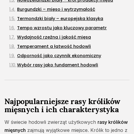
Nowozelandzki biały – król produkcji mięsa
NAJPOPULARNIEJSZE KATEGORIE
Burgundzki – mięso i wytrzymałość
Rolnictwo
176Artykuły
Termondzki biały – europejska klasyka
Dom i Ogród
Tempo wzrostu jako kluczowy parametr
145Artykuły
Wydajność rzeźna i jakość mięsa
Natura i ekologia
Temperament a łatwość hodowli
127Artykuły
Odporność jako czynnik ekonomiczny
Ciekawostki
Wybór rasy jako fundament hodowli
73Artykuły
Na co zwrócić uwagę przy wyborze rasy do hodowli
Turystyka
26Artykuły
Warunki klimatyczne i adaptacja do środowiska
Przestrzeń i system utrzymania
Najpopularniejsze rasy królików
Zapotrzebowanie na paszę i ekonomika żywienia
mięsnych i ich charakterystyka
Płodność i tempo rozmnażania
Zdrowotność stada jako czynnik strategiczny
W świecie hodowli zwierząt użytkowych
rasy królików
Temperament a praca hodowcy
mięsnych
zajmują wyjątkowe miejsce. Królik to jedno z