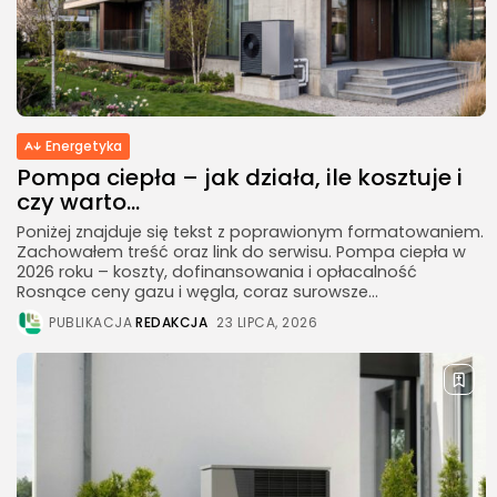
Pompa ciepła – jak działa, ile...
23 LIPCA, 2026
Natura i ekologia
Sucha karma dla kota –
dlaczego...
Energetyka
23 LIPCA, 2026
Pompa ciepła – jak działa, ile kosztuje i
czy warto...
NAJPOPULARNIEJSZE KATEGORIE
Poniżej znajduje się tekst z poprawionym formatowaniem.
Rolnictwo
Zachowałem treść oraz link do serwisu. Pompa ciepła w
176Artykuły
2026 roku – koszty, dofinansowania i opłacalność
Rosnące ceny gazu i węgla, coraz surowsze...
Dom i Ogród
PUBLIKACJA
REDAKCJA
23 LIPCA, 2026
145Artykuły
Natura i ekologia
127Artykuły
Ciekawostki
73Artykuły