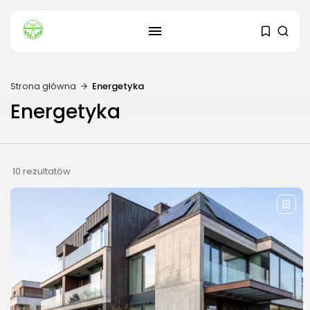
Strona główna
Energetyka
SZUKAJ
Energetyka
OSTATNIE ARTYKUŁY
Dom i Ogród
10 rezultatów
Kiedy sadzić sadzonki ogórków?
3 SIERPNIA, 2026
Budownictwo i Nieruchomości
Dach zielony – jakie są jego...
24 LIPCA, 2026
Energetyka