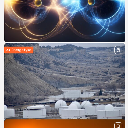
Tańszy prąd dla rolników – kto może skorzystać i na jakich
warunkach Kim jest rolnik w świetle prawa
energetycznego Aby móc ubiegać się o tańszy prąd dla
rolników, należy najpierw...
PUBLIKACJA
JANUSZ KRAJEWSKI
1 KWIETNIA, 2025
Energetyka
Reaktory SMR w Polsce – przyszłość
krajowej energetyki jądrowej
SMR, czyli Small Modular Reactor – mały reaktor
modułowy, to innowacyjna technologia jądrowa, która
może zrewolucjonizować polską energetykę w
najbliższych latach. Reaktory SMR są kompaktowe, mają
niewielkie rozmiary, a ich...
PUBLIKACJA
JANUSZ KRAJEWSKI
17 MARCA, 2025