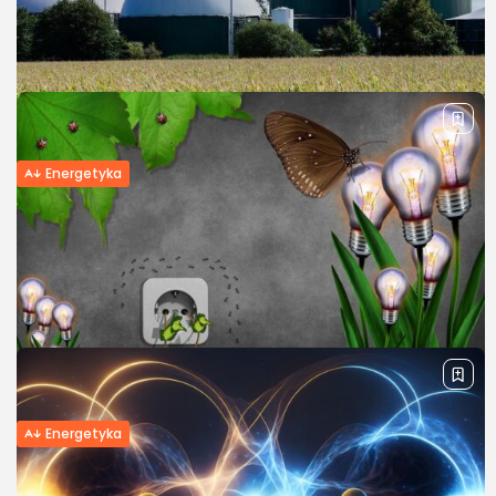
czy gruncie i farmy fotowoltaiczne to najpopularniejsze
rozwiązania PV. To jednak nie wszystkie opcje, które
oferuje technologia słoneczna. Wśród mniej znanych, ale
godnych uwagi...
PUBLIKACJA
REDAKCJA
3 CZERWCA, 2025
Energetyka
Czy warto postawić na biogazownię
rolniczą? Sprawdzamy opłacalność tej
inwestycji!
W ostatnich latach temat odnawialnych źródeł energii
coraz częściej pojawia się w rozmowach między rolnikami.
I trudno się dziwić – ceny energii ciągle idą w górę. Wśród
ekologicznych inwestycji szczególne...
PUBLIKACJA
REDAKCJA
30 KWIETNIA, 2025
Energetyka
Tańszy prąd dla rolników – jak
skorzystać z ulg, programów...