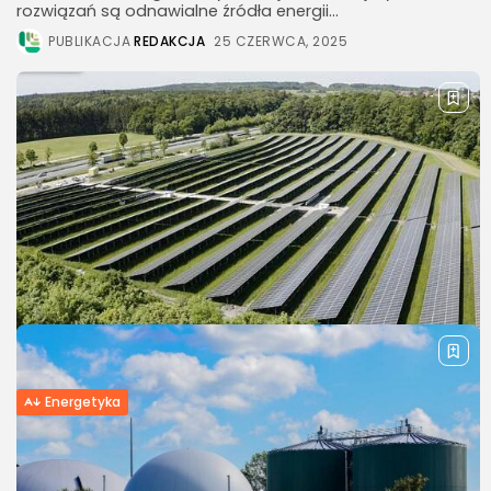
rozwiązań są odnawialne źródła energii...
PUBLIKACJA
REDAKCJA
25 CZERWCA, 2025
Energetyka
Rozwiązania fotowoltaiczne, o których
mogłeś nie słyszeć
Przydomowe instalacje fotowoltaiczne na dachu, elewacji