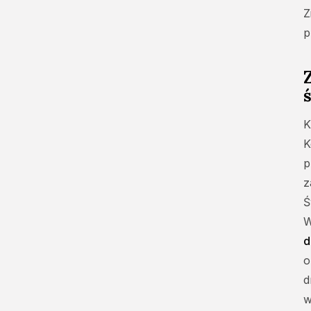
Zieloność jako znak
Z
życia, odrodzenia i
p
nadziei
Regionalne odmiany
Zielonych Świątek w Polsce
Mazowsze i Kurpie –
barwne korowody i
K
ludowa obrzędowość
K
Śląsk – między wiarą a
zwyczajem
p
z
Małopolska i Podhale –
zioła, dzwonienie i
Ś
śpiewy
W
Zielone Świątki a
d
współczesność
o
Ślad dawnych wierzeń w
d
nowoczesnym świecie
w