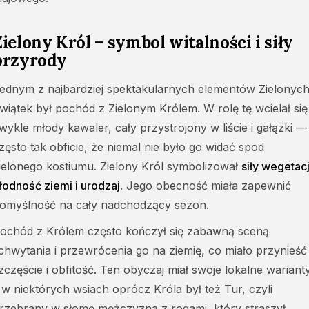
Zielony Król – symbol witalności i siły
przyrody
ednym z najbardziej spektakularnych elementów Zielonyc
wiątek był pochód z Zielonym Królem. W rolę tę wcielał się
wykle młody kawaler, cały przystrojony w liście i gałązki —
zęsto tak obficie, że niemal nie było go widać spod
ielonego kostiumu. Zielony Król symbolizował
siły wegetacj
łodność ziemi i urodzaj
. Jego obecność miała zapewnić
omyślność na cały nadchodzący sezon.
ochód z Królem często kończył się zabawną sceną
chwytania i przewrócenia go na ziemię, co miało przynieść
zczęście i obfitość. Ten obyczaj miał swoje lokalne wariant
 w niektórych wsiach oprócz Króla był też Tur, czyli
rzebrany w słomę mężczyzna z rogami, który straszył