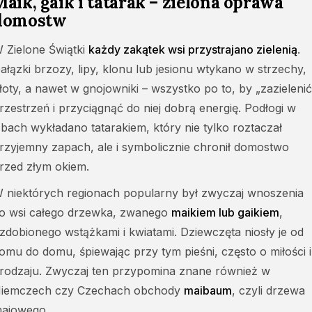
Maik, gaik i tatarak – zielona oprawa
domostw
 Zielone Świątki
każdy zakątek wsi przystrajano zielenią
.
ałązki brzozy, lipy, klonu lub jesionu wtykano w strzechy,
łoty, a nawet w gnojowniki – wszystko po to, by „zazielenić
rzestrzeń i przyciągnąć do niej dobrą energię. Podłogi w
zbach wykładano tatarakiem, który nie tylko roztaczał
rzyjemny zapach, ale i symbolicznie chronił domostwo
rzed złym okiem.
 niektórych regionach popularny był zwyczaj wnoszenia
o wsi całego drzewka, zwanego
maikiem lub gaikiem
,
zdobionego wstążkami i kwiatami. Dziewczęta niosły je od
omu do domu, śpiewając przy tym pieśni, często o miłości i
rodzaju. Zwyczaj ten przypomina znane również w
iemczech czy Czechach obchody
maibaum
, czyli drzewa
ajowego.