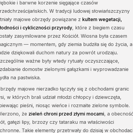
łębokie i barwne korzenie sięgające czasów
rzedchrześcijańskich. W tradycji ludowej słowiańszczyzny
stniały majowe obrzędy powiązane z
kultem wegetacji,
łodności i cykliczności przyrody
, które z biegiem czasu
ostały zasymilowane przez Kościół. Wiosna była czasem
agicznym — momentem, gdy ziemia budziła się do życia, a
udzie dziękowali duchom natury za powrót urodzaju.
zczególnie ważne były wtedy rytuały oczyszczające,
zdabianie domostw zielonymi gałązkami i wyprowadzanie
ydła na pastwiska.
brzędy majowe nierzadko łączyły się z obchodami granic
si, w których brali udział młodzi chłopcy i dziewczęta,
piewając pieśni, niosąc wieńce i rozmaite zielone symbole.
ierzono, że
zieleń chroni przed złymi mocami
, a obecnoś
iół, gałęzi lipy, brzozy czy tataraku ma właściwości
chronne. Takie elementy przetrwały do dzisiaj w obchodac