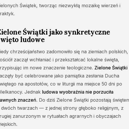
ielonych Świątek, tworząc niezwykłą mozaikę wierzeń i
raktyk.
Zielone Świątki jako synkretyczne
święto ludowe
iedy chrześcijaństwo zadomowiło się na ziemiach polskich,
ościół zaczął wchłaniać i przekształcać lokalne święta,
rzypisując im nowe znaczenie teologiczne.
Zielone Świątki
aczęły być celebrowane jako pamiątka zesłania Ducha
więtego na apostołów, co w liturgii ma miejsce 50 dni po
ielkanocy. Jednak
ludowa wyobraźnia nie porzuciła
awnych znaczeń
. Do dziś Zielone Świątki pozostają święte
 dwóch twarzach — z jednej strony głęboko religijnym, z
rugiej zanurzonym w rytuałach agrarnych i obyczajach
iejskich.