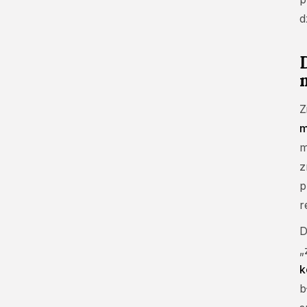
d
Z
m
m
z
p
r
D
„
k
b