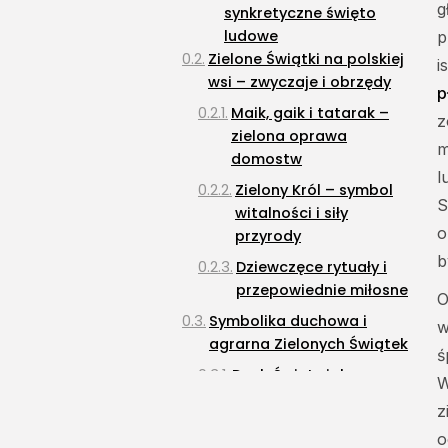
g
synkretyczne święto
ludowe
p
Zielone Świątki na polskiej
i
wsi – zwyczaje i obrzędy
p
Maik, gaik i tatarak –
z
zielona oprawa
m
domostw
l
Zielony Król – symbol
S
witalności i siły
o
przyrody
b
Dziewczęce rytuały i
przepowiednie miłosne
O
Symbolika duchowa i
w
agrarna Zielonych Świątek
ś
Duch Święty jako
W
tchnienie życia i
z
urodzaju
o