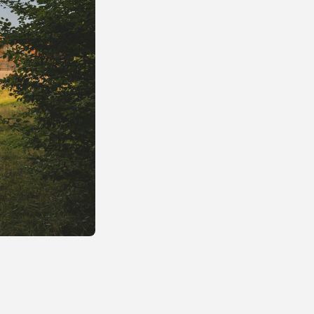
Energetyka
Pompa ciepła – jak
działa, ile...
23 LIPCA, 2026
Natura i ekologia
Sucha karma dla kota
– dlaczego...
23 LIPCA, 2026
NAJPOPULARNIEJSZE KATEGORIE
Rolnictwo
176Artykuły
Dom i Ogród
145Artykuły
Natura i ekologia
127Artykuły