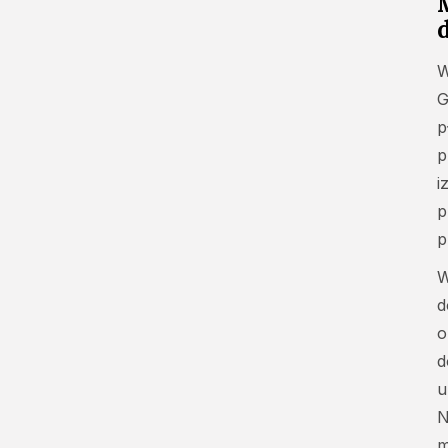
W
G
p
p
i
p
p
W
d
o
d
u
N
m