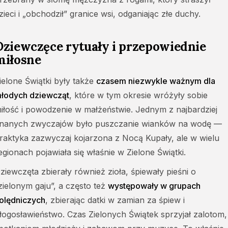
zieci i „obchodził” granice wsi, odganiając złe duchy.
Dziewczęce rytuały i przepowiednie
miłosne
ielone Świątki były także
czasem niezwykle ważnym dla
łodych dziewcząt
, które w tym okresie wróżyły sobie
iłość i powodzenie w małżeństwie. Jednym z najbardziej
nanych zwyczajów było puszczanie wianków na wodę —
raktyka zazwyczaj kojarzona z Nocą Kupały, ale w wielu
egionach pojawiała się właśnie w Zielone Świątki.
ziewczęta zbierały również zioła, śpiewały pieśni o
zielonym gaju”, a często też
występowały w grupach
olędniczych
, zbierając datki w zamian za śpiew i
łogosławieństwo. Czas Zielonych Świątek sprzyjał zalotom,