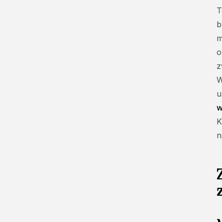
Zielone Świątki jako
T
inspiracja ekologiczna i
duchowa
b
m
Symbolika Zielonych
Świątek we współczesnej
o
kulturze
z
Zielony Król w teatrze i
W
kulturze popularnej
u
Potencjał Zielonych
w
Świątek w odnowieniu
K
tożsamości lokalnej
n