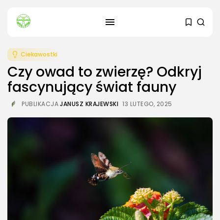
Ciekawostki
Czy owad to zwierzę? Odkryj
fascynujący świat fauny
PUBLIKACJA
JANUSZ KRAJEWSKI
13 LUTEGO, 2025
SZUKAJ
OSTATNIE ARTYKUŁY
Dom i Ogród
Kiedy sadzić sadzonki ogórków?
3 SIERPNIA, 2026