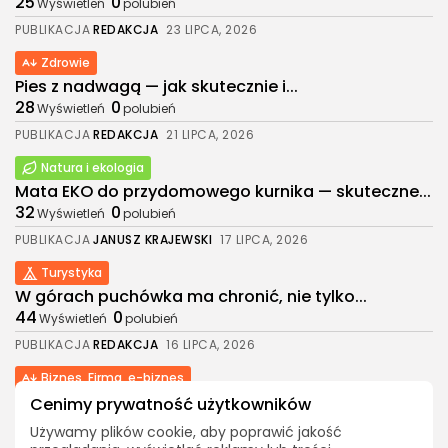
25
0
Wyświetleń
polubień
PUBLIKACJA
REDAKCJA
23 LIPCA, 2026
Zdrowie
Pies z nadwagą — jak skutecznie i...
28
0
Wyświetleń
polubień
2026. Wszelkie prawa zastrzeżone. Treści w
PUBLIKACJA
REDAKCJA
21 LIPCA, 2026
portalu są chronione prawem autorskim.
Natura i ekologia
Mata EKO do przydomowego kurnika — skuteczne...
32
0
Wyświetleń
polubień
PUBLIKACJA
JANUSZ KRAJEWSKI
17 LIPCA, 2026
Turystyka
W górach puchówka ma chronić, nie tylko...
44
0
Wyświetleń
polubień
PUBLIKACJA
REDAKCJA
16 LIPCA, 2026
Biznes, Firma, e-biznes
Prowadzisz firmę na wsi? Tych obowiązków
Cenimy prywatność użytkowników
księgowych...
Używamy plików cookie, aby poprawić jakość
39
0
Wyświetleń
polubień