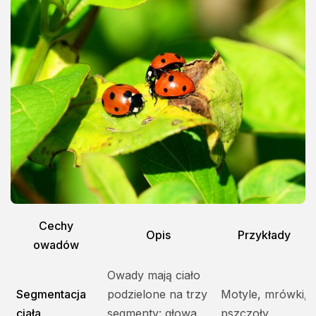
Cechy
Opis
Przykłady
owadów
Owady mają ciało
Segmentacja
podzielone na trzy
Motyle, mrówki,
ciała
segmenty: głowa,
pszczoły