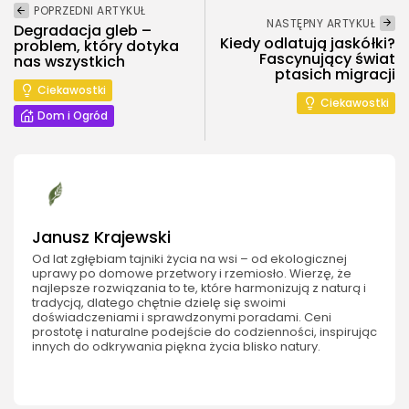
POPRZEDNI ARTYKUŁ
NASTĘPNY ARTYKUŁ
Degradacja gleb –
Kiedy odlatują jaskółki?
problem, który dotyka
Fascynujący świat
nas wszystkich
ptasich migracji
Ciekawostki
Ciekawostki
Dom i Ogród
Janusz Krajewski
Od lat zgłębiam tajniki życia na wsi – od ekologicznej
uprawy po domowe przetwory i rzemiosło. Wierzę, że
najlepsze rozwiązania to te, które harmonizują z naturą i
tradycją, dlatego chętnie dzielę się swoimi
doświadczeniami i sprawdzonymi poradami. Ceni
prostotę i naturalne podejście do codzienności, inspirując
innych do odkrywania piękna życia blisko natury.