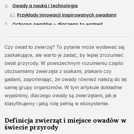
Natura i ekologia
Owady a nauka i technologia
127Artykuły
Przykłady innowacji inspirowanych owadami
Ciekawostki
Ochrona owadów – dlaczego to ważne?
73Artykuły
Jak możemy pomóc owadom?
Turystyka
Podsumowanie
26Artykuły
Czy owad to zwierzę? To pytanie może wydawać się
zaskakujące, ale warto je zadać, by lepiej zrozumieć
świat przyrody. W powszechnym rozumieniu często
utożsamiamy zwierzęta z ssakami, ptakami czy
gadami, zapominając, że owady również należą do tej
samej grupy organizmów. W tym artykule dokładnie
wyjaśnimy, dlaczego owady są zwierzętami, jak je
klasyfikujemy i jaką rolę pełnią w ekosystemie.
Definicja zwierząt i miejsce owadów w
świecie przyrody