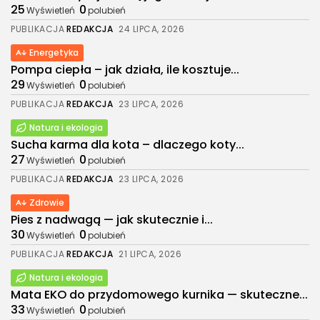
25
0
Wyświetleń
polubień
PUBLIKACJA
REDAKCJA
24 LIPCA, 2026
Energetyka
Pompa ciepła – jak działa, ile kosztuje...
29
0
Wyświetleń
polubień
PUBLIKACJA
REDAKCJA
23 LIPCA, 2026
Natura i ekologia
Sucha karma dla kota – dlaczego koty...
27
0
Wyświetleń
polubień
PUBLIKACJA
REDAKCJA
23 LIPCA, 2026
Zdrowie
Pies z nadwagą — jak skutecznie i...
30
0
Wyświetleń
polubień
PUBLIKACJA
REDAKCJA
21 LIPCA, 2026
Natura i ekologia
2026. Wszelkie prawa zastrzeżone. Treści w
Mata EKO do przydomowego kurnika — skuteczne...
portalu są chronione prawem autorskim.
33
0
Wyświetleń
polubień