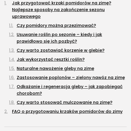
127Artykuły
Jak przygotować krzaki pomidorów na zimę?
Najlepsze sposoby na zakończenie sezonu
Ciekawostki
uprawowego
73Artykuły
Czy pomidory można przezimować?
Turystyka
Usuwanie roślin po sezonie – kiedy i jak
26Artykuły
prawidłowo się ich pozbyć?
Czy warto zostawiać korzenie w glebie?
Jak wykorzystać resztki roślin?
Naturalne nawożenie gleby na zimę
Zastosowanie poplonów – zielony nawóz na zimę
Odkażanie i regeneracja gleby – jak zapobiegać
chorobom?
Czy warto stosować mulczowanie na zimę?
FAQ o przygotowaniu krzaków pomidorów do zimy