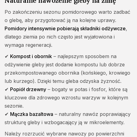
Naturalne nawożenie gleby na zimę
Po zakończeniu sezonu pomidorowego warto zadbać
o glebę, aby przygotować ją na kolejne uprawy.
Pomidory intensywnie pobierają składniki odżywcze
,
dlatego ziemia po nich często jest wyjałowiona i
wymaga regeneracji.
✔
Kompost i obornik
– najlepszym sposobem na
odżywienie gleby jest dodanie kompostu lub dobrze
przekompostowanego obornika (końskiego, krowiego
lub kurzego). Dzięki temu gleba odzyska żyzność.
✔
Popiół drzewny
– bogaty w potas i fosfor, które są
kluczowe dla zdrowego wzrostu warzyw w kolejnym
sezonie.
✔
Mączka bazaltowa
– naturalny nawóz poprawiający
strukturę gleby i wzbogacający ją w mikroelementy.
Należy rozrzucić wybrane nawozy po powierzchni