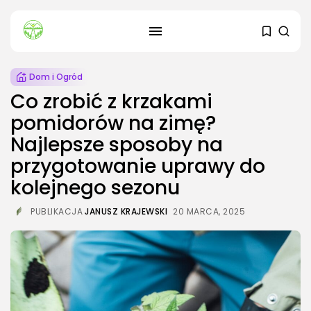
Dom i Ogród
Co zrobić z krzakami
pomidorów na zimę?
Najlepsze sposoby na
przygotowanie uprawy do
SZUKAJ
kolejnego sezonu
OSTATNIE ARTYKUŁY
PUBLIKACJA
JANUSZ KRAJEWSKI
20 MARCA, 2025
Dom i Ogród
Kiedy sadzić sadzonki ogórków?
3 SIERPNIA, 2026
Budownictwo i Nieruchomości