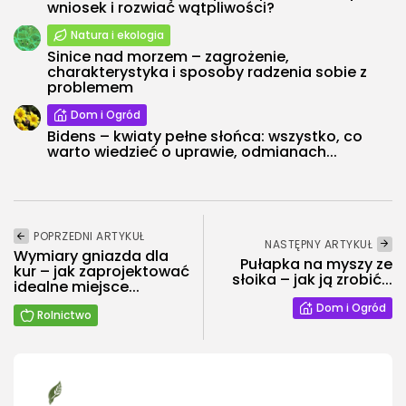
wniosek i rozwiać wątpliwości?
Natura i ekologia
Sinice nad morzem – zagrożenie,
charakterystyka i sposoby radzenia sobie z
problemem
Dom i Ogród
Bidens – kwiaty pełne słońca: wszystko, co
warto wiedzieć o uprawie, odmianach...
POPRZEDNI ARTYKUŁ
NASTĘPNY ARTYKUŁ
Wymiary gniazda dla
Pułapka na myszy ze
kur – jak zaprojektować
słoika – jak ją zrobić...
idealne miejsce...
Dom i Ogród
Rolnictwo