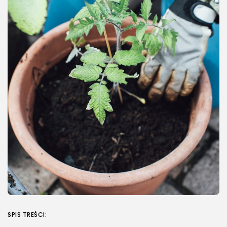
Dach zielony – jakie są jego...
24 LIPCA, 2026
Energetyka
Pompa ciepła – jak działa, ile...
23 LIPCA, 2026
Natura i ekologia
Sucha karma dla kota –
dlaczego...
23 LIPCA, 2026
NAJPOPULARNIEJSZE KATEGORIE
Rolnictwo
176Artykuły
Dom i Ogród
145Artykuły
SPIS TREŚCI:
Natura i ekologia