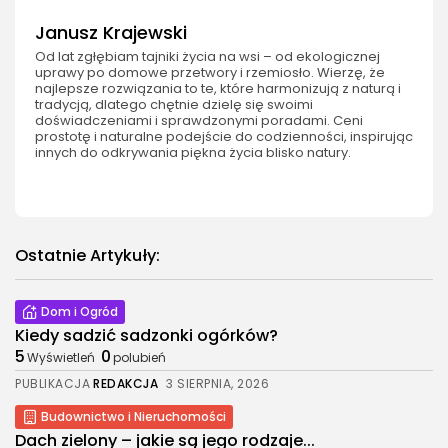
Janusz Krajewski
Od lat zgłębiam tajniki życia na wsi – od ekologicznej
uprawy po domowe przetwory i rzemiosło. Wierzę, że
najlepsze rozwiązania to te, które harmonizują z naturą i
tradycją, dlatego chętnie dzielę się swoimi
doświadczeniami i sprawdzonymi poradami. Ceni
prostotę i naturalne podejście do codzienności, inspirując
innych do odkrywania piękna życia blisko natury.
Ostatnie Artykuły:
Dom i Ogród
Kiedy sadzić sadzonki ogórków?
5
0
Wyświetleń
polubień
PUBLIKACJA
REDAKCJA
3 SIERPNIA, 2026
Budownictwo i Nieruchomości
Dach zielony – jakie są jego rodzaje...