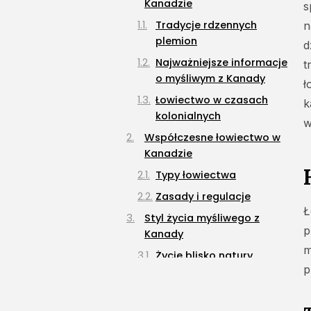
Kanadzie
s
Tradycje rdzennych
n
plemion
d
Najważniejsze informacje
t
o myśliwym z Kanady
ł
Łowiectwo w czasach
k
kolonialnych
w
Współczesne łowiectwo w
Kanadzie
Typy łowiectwa
Zasady i regulacje
Ł
Styl życia myśliwego z
p
Kanady
m
Życie blisko natury
p
Myśliwi a społeczność
lokalna