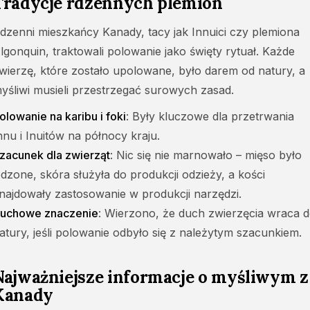
Tradycje rdzennych plemion
dzenni mieszkańcy Kanady, tacy jak Innuici czy plemiona
lgonquin, traktowali polowanie jako święty rytuał. Każde
wierzę, które zostało upolowane, było darem od natury, a
yśliwi musieli przestrzegać surowych zasad.
olowanie na karibu i foki
: Były kluczowe dla przetrwania
nnu i Inuitów na północy kraju.
zacunek dla zwierząt
: Nic się nie marnowało – mięso było
edzone, skóra służyła do produkcji odzieży, a kości
najdowały zastosowanie w produkcji narzędzi.
uchowe znaczenie
: Wierzono, że duch zwierzęcia wraca 
atury, jeśli polowanie odbyło się z należytym szacunkiem.
Najważniejsze informacje o myśliwym z
Kanady