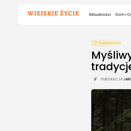
Szukana
Aktualności
Dom i O
fraza:
Ciekawostki
Myśliwy
tradycj
PUBLIKACJA
JAN