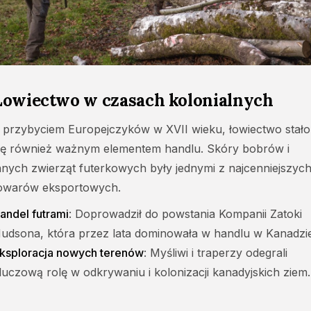
Łowiectwo w czasach kolonialnych
 przybyciem Europejczyków w XVII wieku, łowiectwo stało
ię również ważnym elementem handlu. Skóry bobrów i
nnych zwierząt futerkowych były jednymi z najcenniejszyc
owarów eksportowych.
andel futrami
: Doprowadził do powstania Kompanii Zatoki
udsona, która przez lata dominowała w handlu w Kanadzie
ksploracja nowych terenów
: Myśliwi i traperzy odegrali
luczową rolę w odkrywaniu i kolonizacji kanadyjskich ziem.