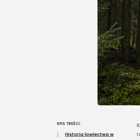
SPIS TREŚCI:
K
r
Historia łowiectwa w