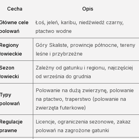
Cecha
Opis
Główne cele
Łoś, jeleń, karibu, niedźwiedź czarny,
polowań
ptactwo wodne
Regiony
Góry Skaliste, prowincje północne, tereny
łowieckie
leśne i przybrzeżne
Sezon
Zależny od gatunku i regionu, najczęściej
łowiecki
od września do grudnia
Polowanie na dużą zwierzynę, polowanie
Typy
na ptactwo, traperstwo (polowanie na
polowań
zwierzęta futerkowe)
Regulacje
Licencje, ograniczenia sezonowe, zakaz
prawne
polowań na zagrożone gatunki