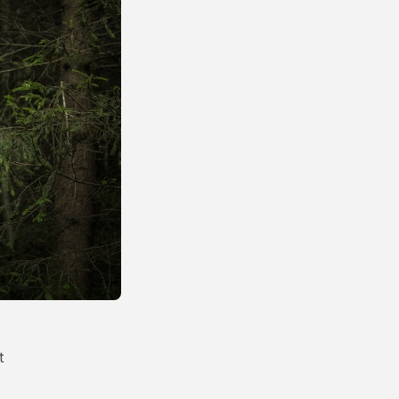
Energetyka
Pompa ciepła – jak
działa, ile...
23 LIPCA, 2026
Natura i ekologia
Sucha karma dla kota
– dlaczego...
23 LIPCA, 2026
NAJPOPULARNIEJSZE KATEGORIE
Rolnictwo
176Artykuły
Dom i Ogród
145Artykuły
t
Natura i ekologia
127Artykuły