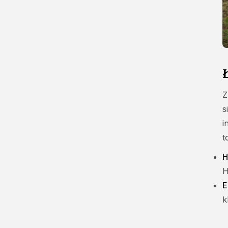
Z
s
i
t
H
H
E
k