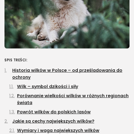
Budownictwo i Nieruchomości
Dach zielony – jakie są jego...
24 LIPCA, 2026
Energetyka
Pompa ciepła – jak działa, ile...
23 LIPCA, 2026
SPIS TREŚCI:
Historia wilków w Polsce – od prześladowania do
Natura i ekologia
Sucha karma dla kota –
ochrony
dlaczego...
Wilk – symbol dzikości i siły
23 LIPCA, 2026
Porównanie wielkości wilków w różnych regionach
NAJPOPULARNIEJSZE KATEGORIE
świata
Rolnictwo
Powrót wilków do polskich lasów
176Artykuły
Jakie są cechy największych wilków?
Dom i Ogród
Wymiary i waga największych wilków
145Artykuły