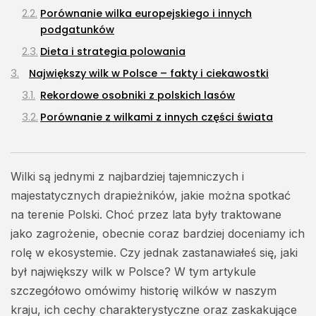
Porównanie wilka europejskiego i innych
Natura i ekologia
podgatunków
127Artykuły
Dieta i strategia polowania
Ciekawostki
73Artykuły
Największy wilk w Polsce – fakty i ciekawostki
Rekordowe osobniki z polskich lasów
Turystyka
26Artykuły
Porównanie z wilkami z innych części świata
Znaczenie dużych osobników dla populacji wilków
Zagrożenia i ochrona wilków w Polsce
Wilki są jednymi z najbardziej tajemniczych i
Naturalne zagrożenia dla wilków
majestatycznych drapieżników, jakie można spotkać
Działania ochronne i edukacja
na terenie Polski. Choć przez lata były traktowane
Ciekawostki o wilkach w Polsce
jako zagrożenie, obecnie coraz bardziej doceniamy ich
rolę w ekosystemie. Czy jednak zastanawiałeś się, jaki
był największy wilk w Polsce? W tym artykule
szczegółowo omówimy historię wilków w naszym
kraju, ich cechy charakterystyczne oraz zaskakujące