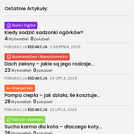
Ostatnie Artykuły:
Dom i Ogród
Kiedy sadzić sadzonki ogórków?
4
0
Wyświetleń
polubień
PUBLIKACJA
REDAKCJA
3 SIERPNIA, 2026
Budownictwo i Nieruchomości
Dach zielony – jakie są jego rodzaje...
23
0
Wyświetleń
polubień
PUBLIKACJA
REDAKCJA
24 LIPCA, 2026
Energetyka
Pompa ciepła – jak działa, ile kosztuje...
28
0
Wyświetleń
polubień
PUBLIKACJA
REDAKCJA
23 LIPCA, 2026
Natura i ekologia
Sucha karma dla kota – dlaczego koty...
26
0
Wyświetleń
polubień