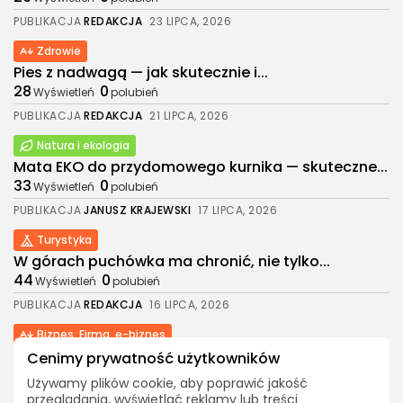
PUBLIKACJA
REDAKCJA
23 LIPCA, 2026
Zdrowie
Pies z nadwagą — jak skutecznie i...
2026. Wszelkie prawa zastrzeżone. Treści w
28
0
Wyświetleń
polubień
portalu są chronione prawem autorskim.
PUBLIKACJA
REDAKCJA
21 LIPCA, 2026
Natura i ekologia
Mata EKO do przydomowego kurnika — skuteczne...
33
0
Wyświetleń
polubień
PUBLIKACJA
JANUSZ KRAJEWSKI
17 LIPCA, 2026
Turystyka
W górach puchówka ma chronić, nie tylko...
44
0
Wyświetleń
polubień
PUBLIKACJA
REDAKCJA
16 LIPCA, 2026
Biznes, Firma, e-biznes
Prowadzisz firmę na wsi? Tych obowiązków
Cenimy prywatność użytkowników
księgowych...
Używamy plików cookie, aby poprawić jakość
39
0
Wyświetleń
polubień
przeglądania, wyświetlać reklamy lub treści