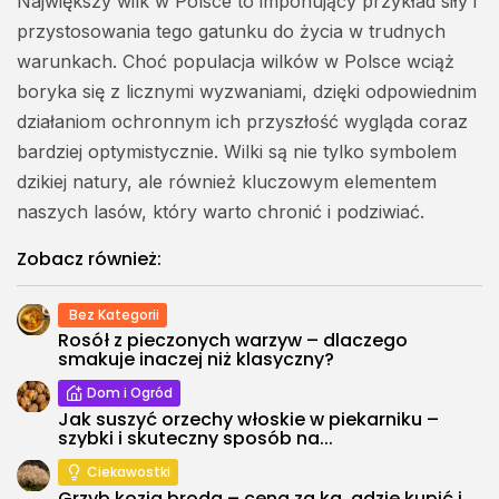
Największy wilk w Polsce to imponujący przykład siły i
przystosowania tego gatunku do życia w trudnych
warunkach. Choć populacja wilków w Polsce wciąż
boryka się z licznymi wyzwaniami, dzięki odpowiednim
działaniom ochronnym ich przyszłość wygląda coraz
bardziej optymistycznie. Wilki są nie tylko symbolem
dzikiej natury, ale również kluczowym elementem
naszych lasów, który warto chronić i podziwiać.
Zobacz również:
Bez Kategorii
Rosół z pieczonych warzyw – dlaczego
smakuje inaczej niż klasyczny?
Dom i Ogród
Jak suszyć orzechy włoskie w piekarniku –
szybki i skuteczny sposób na...
Ciekawostki
Grzyb kozia broda – cena za kg, gdzie kupić i