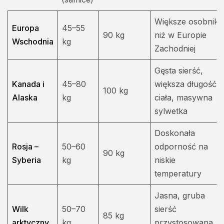
Większe osobniki
Europa
45–55
90 kg
niż w Europie
Wschodnia
kg
Zachodniej
Gęsta sierść,
Kanada i
45–80
większa długość
100 kg
Alaska
kg
ciała, masywna
sylwetka
Doskonała
Rosja –
50–60
odporność na
90 kg
Syberia
kg
niskie
temperatury
Jasna, gruba
Wilk
50–70
sierść
85 kg
arktyczny
kg
przystosowana