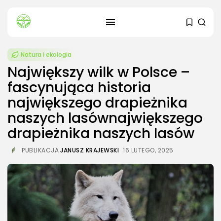
Natura i ekologia
Największy wilk w Polsce –
fascynująca historia
największego drapieżnika
naszych lasównajwiększego
drapieżnika naszych lasów
SZUKAJ
PUBLIKACJA
JANUSZ KRAJEWSKI
16 LUTEGO, 2025
OSTATNIE ARTYKUŁY
Dom i Ogród
Kiedy sadzić sadzonki ogórków?
3 SIERPNIA, 2026