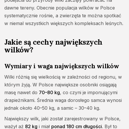
podejścia do przyrody wilki zaczęły powracać na
dawne tereny. Obecnie populacja wilków w Polsce
systematycznie rośnie, a zwierzęta te można spotkać
w niemal wszystkich większych kompleksach leśnych.
Jakie są cechy największych
wilków?
Wymiary i waga największych wilków
Wilki różnią się wielkością w zależności od regionu, w
którym żyją. W Polsce największe osobniki osiągają
masę nawet do
70–80 kg
, co czyni je imponującymi
drapieżnikami. Średnia waga dorosłego samca wynosi
jednak około 40–50 kg, a samic – 30–40 kg.
Największy wilk, jaki został zarejestrowany w Polsce,
ważył aż
82 kg
i miał
ponad 180 cm długości
. Był to