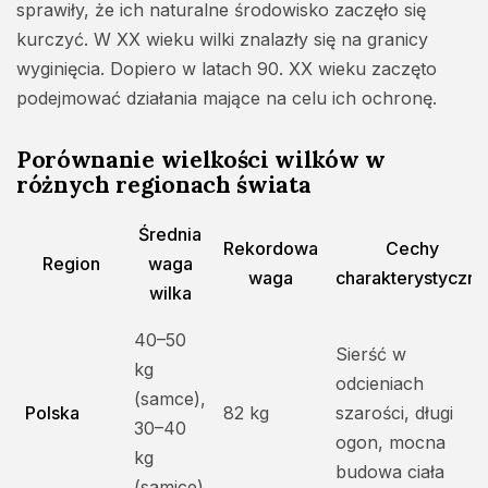
sprawiły, że ich naturalne środowisko zaczęło się
kurczyć. W XX wieku wilki znalazły się na granicy
wyginięcia. Dopiero w latach 90. XX wieku zaczęto
podejmować działania mające na celu ich ochronę.
Porównanie wielkości wilków w
różnych regionach świata
Średnia
Rekordowa
Cechy
Region
waga
waga
charakterystyczne
wilka
40–50
Sierść w
kg
odcieniach
(samce),
Polska
82 kg
szarości, długi
30–40
ogon, mocna
kg
budowa ciała
(samice)