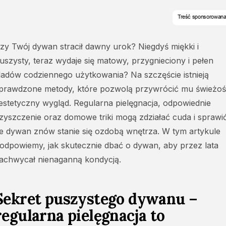
zy Twój dywan stracił dawny urok? Niegdyś miękki i
uszysty, teraz wydaje się matowy, przygnieciony i pełen
ladów codziennego użytkowania? Na szczęście istnieją
prawdzone metody, które pozwolą przywrócić mu świeżo
 estetyczny wygląd. Regularna pielęgnacja, odpowiednie
zyszczenie oraz domowe triki mogą zdziałać cuda i sprawi
e dywan znów stanie się ozdobą wnętrza. W tym artykule
odpowiemy, jak skutecznie dbać o dywan, aby przez lata
achwycał nienaganną kondycją.
Sekret puszystego dywanu –
regularna pielęgnacja to