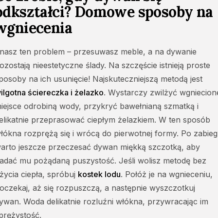
odkształci? Domowe sposoby na
wgniecenia
nasz ten problem – przesuwasz meble, a na dywanie
ozostają nieestetyczne ślady. Na szczęście istnieją proste
posoby na ich usunięcie! Najskuteczniejszą metodą jest
ilgotna ściereczka i żelazko
. Wystarczy zwilżyć wgniecion
iejsce odrobiną wody, przykryć bawełnianą szmatką i
elikatnie przeprasować ciepłym żelazkiem. W ten sposób
łókna rozprężą się i wrócą do pierwotnej formy. Po zabie
arto jeszcze przeczesać dywan miękką szczotką, aby
adać mu pożądaną puszystość. Jeśli wolisz metodę bez
życia ciepła, spróbuj
kostek lodu
. Połóż je na wgnieceniu,
oczekaj, aż się rozpuszczą, a następnie wyszczotkuj
ywan. Woda delikatnie rozluźni włókna, przywracając im
prężystość.