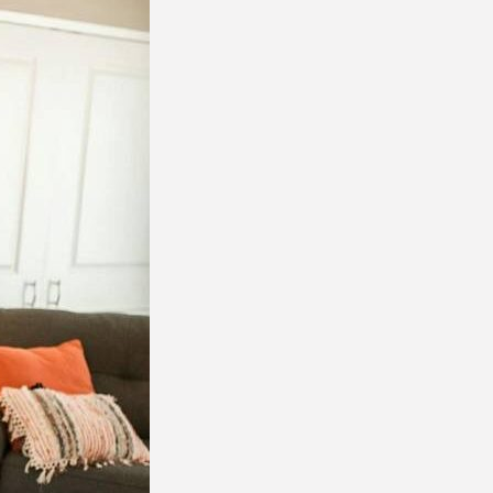
Energetyka
Pompa ciepła – jak
działa, ile...
23 LIPCA, 2026
Natura i ekologia
Sucha karma dla kota
– dlaczego...
23 LIPCA, 2026
NAJPOPULARNIEJSZE KATEGORIE
Rolnictwo
176Artykuły
Dom i Ogród
145Artykuły
Natura i ekologia
127Artykuły