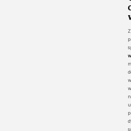
Z
p
s
w
m
d
w
w
n
u
p
d
s