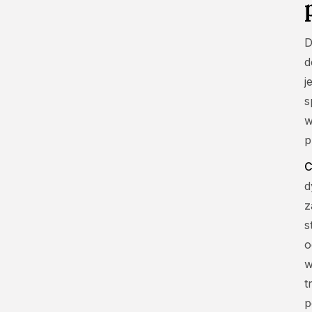
D
d
j
s
w
p
C
d
z
s
o
w
t
p