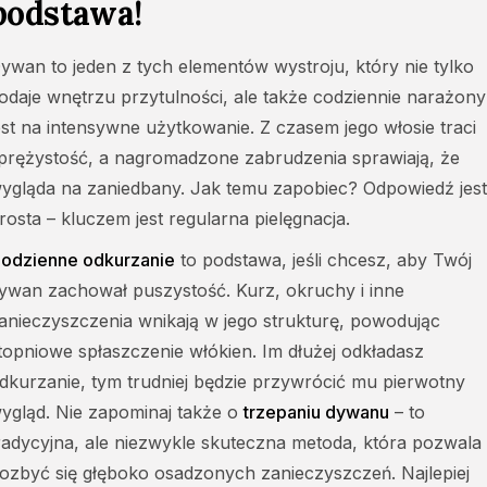
podstawa!
ywan to jeden z tych elementów wystroju, który nie tylko
odaje wnętrzu przytulności, ale także codziennie narażony
est na intensywne użytkowanie. Z czasem jego włosie traci
prężystość, a nagromadzone zabrudzenia sprawiają, że
ygląda na zaniedbany. Jak temu zapobiec? Odpowiedź jest
rosta – kluczem jest regularna pielęgnacja.
odzienne odkurzanie
to podstawa, jeśli chcesz, aby Twój
ywan zachował puszystość. Kurz, okruchy i inne
anieczyszczenia wnikają w jego strukturę, powodując
topniowe spłaszczenie włókien. Im dłużej odkładasz
dkurzanie, tym trudniej będzie przywrócić mu pierwotny
ygląd. Nie zapominaj także o
trzepaniu dywanu
– to
radycyjna, ale niezwykle skuteczna metoda, która pozwala
ozbyć się głęboko osadzonych zanieczyszczeń. Najlepiej