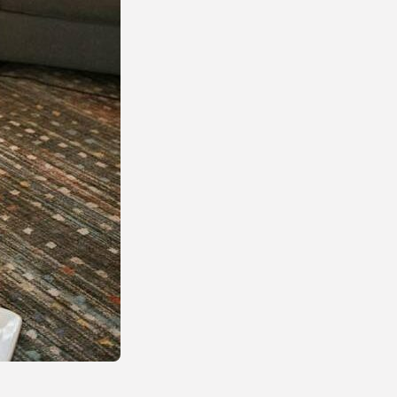
Ciekawostki
73Artykuły
Turystyka
26Artykuły