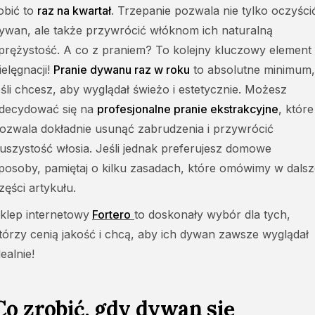
obić to
raz na kwartał
. Trzepanie pozwala nie tylko oczyści
ywan, ale także przywrócić włóknom ich naturalną
prężystość. A co z praniem? To kolejny kluczowy element
ielęgnacji!
Pranie dywanu raz w roku
to absolutne minimum,
eśli chcesz, aby wyglądał świeżo i estetycznie. Możesz
decydować się na
profesjonalne pranie ekstrakcyjne
, które
ozwala dokładnie usunąć zabrudzenia i przywrócić
uszystość włosia. Jeśli jednak preferujesz domowe
posoby, pamiętaj o kilku zasadach, które omówimy w dalsz
zęści artykułu.
klep internetowy
Fortero
to doskonały wybór dla tych,
tórzy cenią jakość i chcą, aby ich dywan zawsze wyglądał
dealnie!
Co zrobić, gdy dywan się