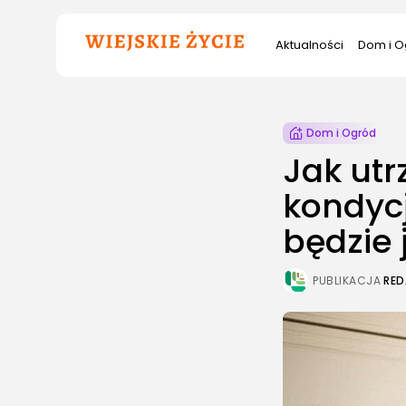
Szukana
Aktualności
Dom i O
fraza:
Dom i Ogród
Jak ut
kondycj
będzie 
PUBLIKACJA
RED