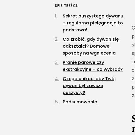
SPIS TREŚCI:
Sekret puszystego dywanu
– regularna pielęgnacja to
C
podstawa!
p
Co zrobić, gdy dywan się
ś
odkształci? Domowe
sposoby na wgniecenia
s
i
Pranie parowe czy
ekstrakcyjne – co wybrać?
c
ż
Czego unikać, aby Twój
dywan był zawsze
p
puszysty?
z
Podsumowanie