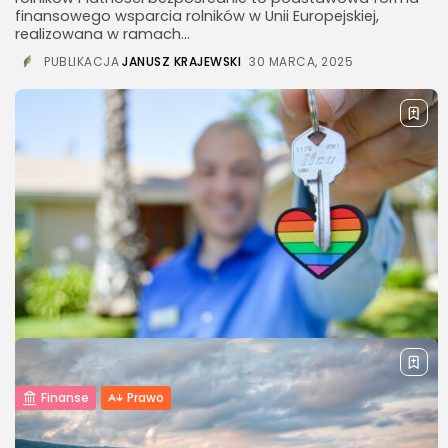
finansowego wsparcia rolników w Unii Europejskiej,
realizowana w ramach...
PUBLIKACJA
JANUSZ KRAJEWSKI
30 MARCA, 2025
Finanse
Prawo
Przepiszę mieszkanie za opiekę – co
warto wiedzieć o umowie...