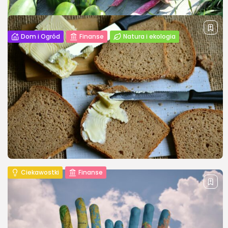
Dom i Ogród
Finanse
Natura i ekologia
Permakultura – jak zacząć? Przewodnik
dla początkujących
Permakultura to zrównoważony sposób projektowania
ogrodu i przestrzeni życiowej, który naśladuje naturalne
ekosystemy. To podejście bazuje na wzorcach
występujących w przyrodzie i pozwala na stworzenie
samowystarczalnych systemów uprawy, które
wymagają...
PUBLIKACJA
JANUSZ KRAJEWSKI
18 LUTEGO, 2025
Ciekawostki
Finanse
Duża kromka chleba – symbol sytości i
tradycji
Kromka chleba od wieków jest podstawowym elementem
codziennego życia. W wielu kulturach ma ona głębokie