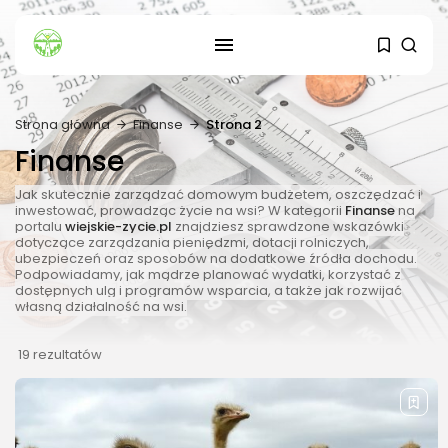
Strona główna
Finanse
Strona 2
SZUKAJ
Finanse
OSTATNIE ARTYKUŁY
Jak skutecznie zarządzać domowym budżetem, oszczędzać i
inwestować, prowadząc życie na wsi? W kategorii
Finanse
na
portalu
wiejskie-zycie.pl
znajdziesz sprawdzone wskazówki
Dom i Ogród
dotyczące zarządzania pieniędzmi, dotacji rolniczych,
Kiedy sadzić sadzonki ogórków?
ubezpieczeń oraz sposobów na dodatkowe źródła dochodu.
3 SIERPNIA, 2026
Podpowiadamy, jak mądrze planować wydatki, korzystać z
dostępnych ulg i programów wsparcia, a także jak rozwijać
własną działalność na wsi.
Budownictwo i Nieruchomości
19 rezultatów
Dach zielony – jakie są jego...
24 LIPCA, 2026
Energetyka