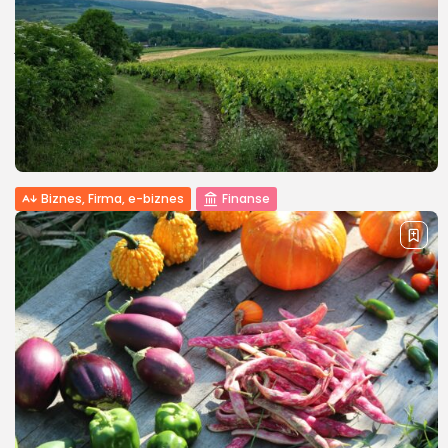
Na czym polega przepisanie mieszkania za opiekę? Czym
jest umowa dożywocia? Umowa dożywocia to prawne
rozwiązanie, które umożliwia osobie będącej właścicielem
nieruchomości – najczęściej osobie starszej – przekazanie
mieszkania lub...
PUBLIKACJA
JANUSZ KRAJEWSKI
21 MARCA, 2025
Biznes, Firma, e-biznes
Finanse
Jaki biznes otworzyć na wsi? Najlepsze
pomysły na dochodową działalność...
W ostatnich latach coraz więcej osób dostrzega
potencjał, jaki kryje się w prowadzeniu własnej działalności
na terenach wiejskich. Wieś przestała być postrzegana
wyłącznie jako miejsce odpoczynku, stając się
atrakcyjnym obszarem...
PUBLIKACJA
JANUSZ KRAJEWSKI
17 MARCA, 2025