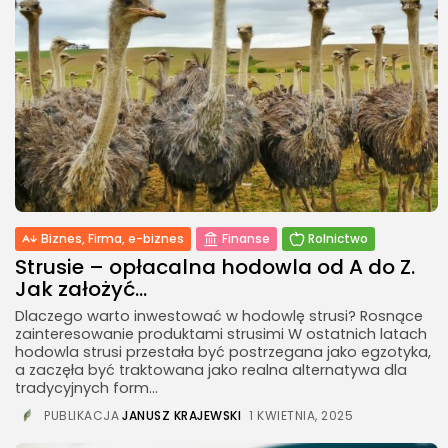
Pompa ciepła – jak działa, ile...
23 LIPCA, 2026
Natura i ekologia
Sucha karma dla kota –
dlaczego...
23 LIPCA, 2026
NAJPOPULARNIEJSZE KATEGORIE
Rolnictwo
176Artykuły
Biznes, Firma, e-biznes
Finanse
Rolnictwo
Strusie – opłacalna hodowla od A do Z.
Dom i Ogród
Jak założyć...
145Artykuły
Dlaczego warto inwestować w hodowlę strusi? Rosnące
Natura i ekologia
zainteresowanie produktami strusimi W ostatnich latach
127Artykuły
hodowla strusi przestała być postrzegana jako egzotyka,
a zaczęła być traktowana jako realna alternatywa dla
tradycyjnych form...
Ciekawostki
73Artykuły
PUBLIKACJA
JANUSZ KRAJEWSKI
1 KWIETNIA, 2025
Turystyka