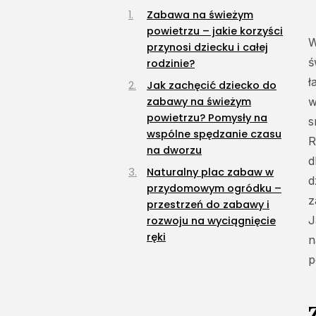
Zabawa na świeżym
powietrzu – jakie korzyści
W
przynosi dziecku i całej
ś
rodzinie?
ł
Jak zachęcić dziecko do
zabawy na świeżym
w
powietrzu? Pomysły na
s
wspólne spędzanie czasu
R
na dworzu
d
Naturalny plac zabaw w
d
przydomowym ogródku –
z
przestrzeń do zabawy i
J
rozwoju na wyciągnięcie
ręki
n
p