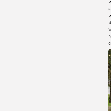
p
s
p
S
w
r
d