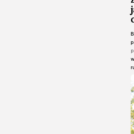
B
p
p
w
r