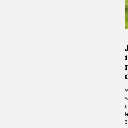
W
w
u
j
Z