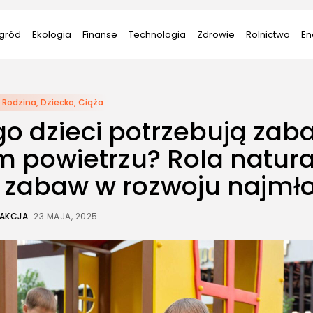
gród
Ekologia
Finanse
Technologia
Zdrowie
Rolnictwo
En
Rodzina, Dziecko, Ciąża
o dzieci potrzebują zab
m powietrzu? Rola natur
 zabaw w rozwoju najmł
AKCJA
23 MAJA, 2025