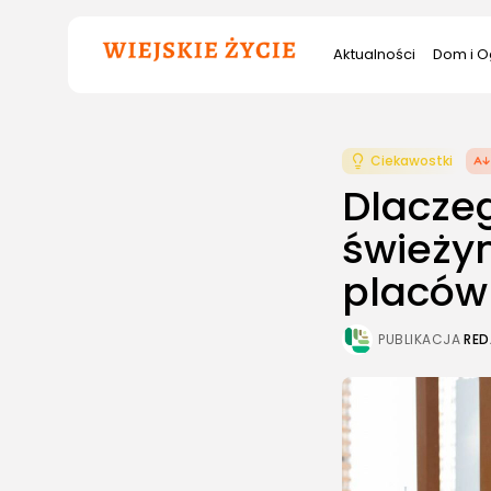
Szukana
Aktualności
Dom i O
fraza:
Ciekawostki
Dlaczeg
świeży
placów
PUBLIKACJA
RED