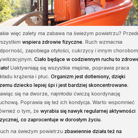
akie więc zalety ma zabawa na świeżym powietrzu? Przed
szystkim
wspiera zdrowie fizyczne
. Ruch wzmacnia
dporność, zapobiega otyłości, cukrzycy i innym chorobom
ywilizacyjnym.
Ciało będące w codziennym ruchu to zdrow
iało!
Uaktywniają się wszystkie mięśnie, poprawia praca
kładu krążenia i płuc.
Organizm jest dotleniony, dzięki
zemu dziecko lepiej śpi i jest bardziej skoncentrowane.
awiąc się na dworze, najmłodsi ćwiczą koordynację
uchową. Poprawia się też ich kondycja. Warto wspomnieć
ównież o tym, że
wyrabia się nawyk regularnej aktywności
izycznej, co zaprocentuje w dorosłym życiu
.
uch na świeżym powietrzu
zbawiennie działa też na