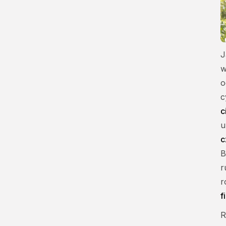
J
w
o
c
c
u
c
B
r
r
f
R