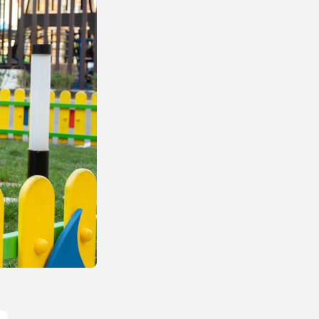
Energetyka
Pompa ciepła – jak
działa, ile...
23 LIPCA, 2026
Natura i ekologia
Sucha karma dla kota
– dlaczego...
23 LIPCA, 2026
NAJPOPULARNIEJSZE KATEGORIE
Rolnictwo
176Artykuły
Dom i Ogród
145Artykuły
Natura i ekologia
127Artykuły