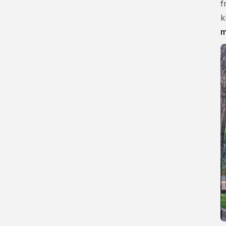
f
k
m