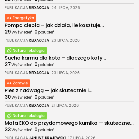
PUBLIKACJA
REDAKCJA
24 LIPCA, 2026
Energetyka
Pompa ciepła – jak działa, ile kosztuje...
29
0
Wyświetleń
polubień
PUBLIKACJA
REDAKCJA
23 LIPCA, 2026
Natura i ekologia
Sucha karma dla kota – dlaczego koty...
27
0
Wyświetleń
polubień
PUBLIKACJA
REDAKCJA
23 LIPCA, 2026
Zdrowie
Pies z nadwagą — jak skutecznie i...
30
0
Wyświetleń
polubień
PUBLIKACJA
REDAKCJA
21 LIPCA, 2026
Natura i ekologia
Mata EKO do przydomowego kurnika — skuteczne...
33
0
Wyświetleń
polubień
PUBLIKACJA
JANUSZ KRAJEWSKI
17 LIPCA, 2026