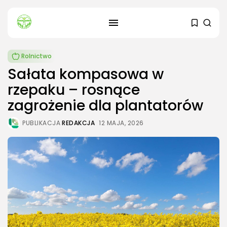
Rolnictwo
Sałata kompasowa w
rzepaku – rosnące
SZUKAJ
zagrożenie dla plantatorów
PUBLIKACJA
REDAKCJA
12 MAJA, 2026
OSTATNIE ARTYKUŁY
Dom i Ogród
Kiedy sadzić sadzonki ogórków?
3 SIERPNIA, 2026
Budownictwo i Nieruchomości
Dach zielony – jakie są jego...
24 LIPCA, 2026