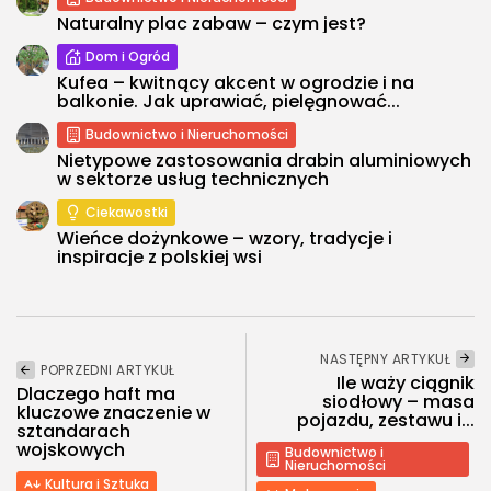
Naturalny plac zabaw – czym jest?
Dom i Ogród
Kufea – kwitnący akcent w ogrodzie i na
balkonie. Jak uprawiać, pielęgnować...
Budownictwo i Nieruchomości
Nietypowe zastosowania drabin aluminiowych
w sektorze usług technicznych
Ciekawostki
Wieńce dożynkowe – wzory, tradycje i
inspiracje z polskiej wsi
NASTĘPNY ARTYKUŁ
POPRZEDNI ARTYKUŁ
Ile waży ciągnik
Dlaczego haft ma
siodłowy – masa
kluczowe znaczenie w
pojazdu, zestawu i...
sztandarach
wojskowych
Budownictwo i
Nieruchomości
Kultura i Sztuka