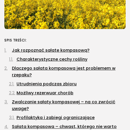
Energetyka
Pompa ciepła – jak działa, ile...
23 LIPCA, 2026
SPIS TREŚCI:
Natura i ekologia
Sucha karma dla kota –
Jak rozpoznać sałatę kompasową?
dlaczego...
Charakterystyczne cechy rośliny
23 LIPCA, 2026
Dlaczego sałata kompasowa jest problemem w
NAJPOPULARNIEJSZE KATEGORIE
rzepaku?
Rolnictwo
Utrudnienia podczas zbioru
176Artykuły
Możliwy rezerwuar chorób
Dom i Ogród
Zwalczanie sałaty kompasowej – na co zwrócić
145Artykuły
uwagę?
Natura i ekologia
Profilaktyka i zabiegi ograniczające
127Artykuły
Sałata kompasowa – chwast, którego nie warto