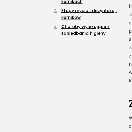
kurnikach
H
Etapy mycia i dezynfekcji
j
kurników
e
Choroby wynikające z
p
zaniedbania higieny
e
a
z
n
w
l
W
z