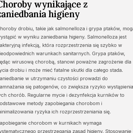
Choroby wynikające z
zaniedbania higieny
horoby drobiu, takie jak salmonelloza i grypa ptaków, mog
ystąpić w wyniku zaniedbania higieny. Salmonelloza jest
akteryjną infekcją, która rozprzestrzenia się szybko w
ieodpowiednich warunkach sanitarnych. Grypa ptaków,
ędąc wirusową chorobą, stanowi poważne zagrożenie dla
ycia drobiu i może mieć fatalne skutki dla całego stada.
aniedbanie w utrzymaniu czystości prowadzi do
amnażania się patogenów, co zwiększa ryzyko wystąpieni
ych chorób. Regularne mycie i
dezynfekcja kurników
to
odstawowe metody zapobiegania chorobom i
inimalizowania ryzyka ich rozprzestrzeniania się.
apobieganie chorobom w kurnikach wymaga
ystematycznego przestrzegania zasad higieny. Stosowanie