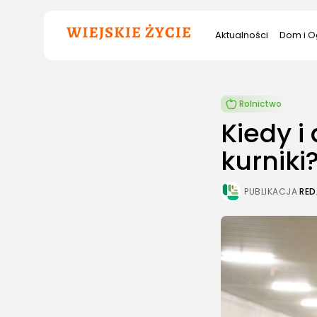
Szukana
Aktualności
Dom i O
fraza:
Rolnictwo
Kiedy i
kurniki
PUBLIKACJA
RED