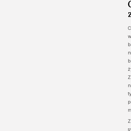
C
w
b
n
b
ż
Z
n
t
p
m
Z
s