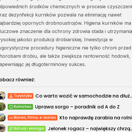
dpowiednich środków chemicznych w procesie czyszczen
raz dezynfekcji kurników pozwala na eliminację nawet
ajbardziej opornych drobnoustrojów. Higiena kurników ma
luczowe znaczenie dla ochrony zdrowia stada i utrzymani
ysokiej jakości produkcji drobiarskiej. Inwestycja w
ygorystyczne procedury higieniczne nie tylko chroni przed
horobami drobiu, ale także zwiększa rentowność hodowli,
apewniając jej długoterminowy sukces.
obacz również:
Co warto wozić w samochodzie na 
Turystyka
Uprawa sorgo – poradnik od A do Z
Rolnictwo
Kto napr
Biznes, Firma, e-biznes
Jelonek rogacz – największy chrząszcz Euro
Natura i ekologia