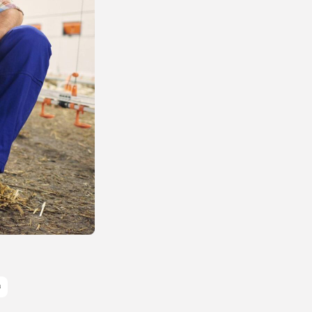
Energetyka
Pompa ciepła – jak
działa, ile...
23 LIPCA, 2026
Natura i ekologia
Sucha karma dla kota
– dlaczego...
23 LIPCA, 2026
NAJPOPULARNIEJSZE KATEGORIE
Rolnictwo
176Artykuły
Dom i Ogród
145Artykuły
Natura i ekologia
127Artykuły