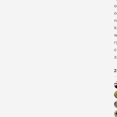
o
o
n
k
w
r
c
z
Z