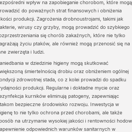
ezpośredni wpływ na zapobieganie chorobom, które mogą
rowadzić do poważnych strat finansowych i obniżenia
akości produkcji. Zagrożenia drobnoustrojami, takimi jak
akterie, wirusy czy grzyby, mogą prowadzić do szybkiego
ozprzestrzeniania się chorób zakaźnych, które nie tylko
agrażają życiu ptaków, ale również mogą przenosić się na
nne zwierzęta i ludzi.
aniedbania w dziedzinie higieny mogą skutkować
większoną śmiertelnością drobiu oraz obniżeniem ogólnej
ondycji zdrowotnej stada, co z kolei prowadzi do spadku
ydajności produkcji. Regularne i dokładne mycie oraz
ezynfekcja kurników eliminują patogeny, zapewniając
takom bezpieczne środowisko rozwoju. Inwestycja w
igienę to nie tylko ochrona przed chorobami, ale także
posób na utrzymanie wysokiej jakości i rentowności hodowl
apewnienie odpowiednich warunków sanitarnych w