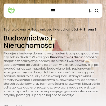
SZUKAJ
Strona główna
Budownictwo i Nieruchomości
Strona 3
OSTATNIE ARTYKUŁY
Budownictwo i
Dom i Ogród
Nieruchomości
Kiedy sadzić sadzonki ogórków?
3 SIERPNIA, 2026
Planujesz budowę domu na wsi, modernizację gospodarstwa
czy zakup działki? W kategorii
Budownictwo i Nieruchomości
znajdziesz praktyczne porady, inspiracje i wskazówki
dostosowane do życia na terenach wiejskich. Dowiesz się, jak
Budownictwo i Nieruchomości
wybrać najlepsze materiały budowlane, jak zaplanować
Dach zielony – jakie są jego...
energooszczędny dom, a także na co zwrócić uwagę przy
zakupie ziemi rolnej czy siedliskowej. Poruszamy również
24 LIPCA, 2026
tematy związane z ekologicznym budownictwem, adaptacją
starych budynków oraz formalnościami prawnymi. Niezależnie
od tego, czy dopiero zaczynasz swoją przygodę na wsi, czy
szukasz sposobów na rozwój swojego gospodarstwa, nasze
Energetyka
artykuły pomogą Ci podjąć najlepsze decyzje.
Pompa ciepła – jak działa, ile...
23 LIPCA, 2026