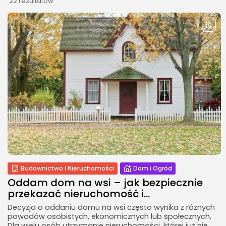
22 rezultatów
Natura i ekologia
Sucha karma dla kota –
dlaczego...
23 LIPCA, 2026
NAJPOPULARNIEJSZE KATEGORIE
Rolnictwo
176Artykuły
Dom i Ogród
145Artykuły
Natura i ekologia
127Artykuły
Budownictwo i Nieruchomości
Dom i Ogród
Ciekawostki
73Artykuły
Oddam dom na wsi – jak bezpiecznie
przekazać nieruchomość i...
Turystyka
26Artykuły
Decyzja o oddaniu domu na wsi często wynika z różnych
powodów osobistych, ekonomicznych lub społecznych.
Dla wielu osób utrzymanie nieruchomości, której już nie