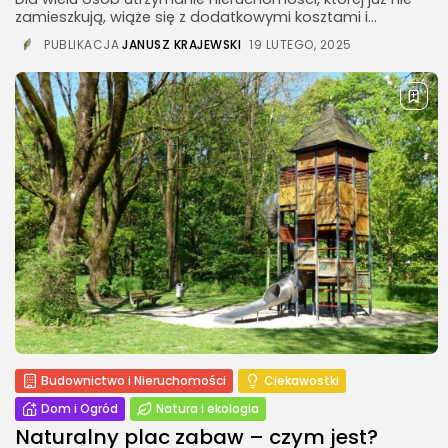
zamieszkują, wiąże się z dodatkowymi kosztami i...
PUBLIKACJA
JANUSZ KRAJEWSKI
19 LUTEGO, 2025
Budownictwo i Nieruchomości
Ciekawostki
Dom i Ogród
Natura i ekologia
Naturalny plac zabaw – czym jest?