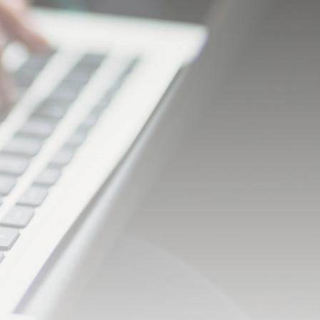
Energetyka
Pompa ciepła – jak
działa, ile...
23 LIPCA, 2026
Natura i ekologia
Sucha karma dla kota
– dlaczego...
23 LIPCA, 2026
NAJPOPULARNIEJSZE KATEGORIE
Rolnictwo
176Artykuły
Dom i Ogród
145Artykuły
Natura i ekologia
127Artykuły
Ciekawostki
73Artykuły