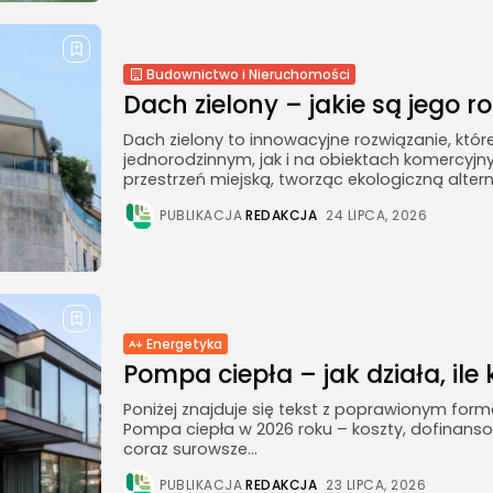
Budownictwo i Nieruchomości
Dach zielony – jakie są jego ro
Dach zielony to innowacyjne rozwiązanie, któ
jednorodzinnym, jak i na obiektach komercyjn
przestrzeń miejską, tworząc ekologiczną altern
PUBLIKACJA
REDAKCJA
24 LIPCA, 2026
Energetyka
Pompa ciepła – jak działa, ile k
Poniżej znajduje się tekst z poprawionym for
Pompa ciepła w 2026 roku – koszty, dofinanso
coraz surowsze...
PUBLIKACJA
REDAKCJA
23 LIPCA, 2026