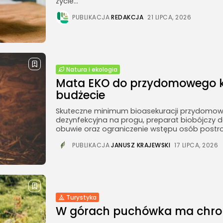
życie...
PUBLIKACJA
REDAKCJA
21 LIPCA, 2026
Natura i ekologia
Mata EKO do przydomowego 
budżecie
Skuteczne minimum bioasekuracji przydomowe
dezynfekcyjna na progu, preparat biobójczy d
obuwie oraz ograniczenie wstępu osób postron
PUBLIKACJA
JANUSZ KRAJEWSKI
17 LIPCA, 2026
Turystyka
W górach puchówka ma chronić