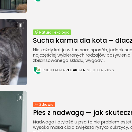
Natura i ekologia
Sucha karma dla kota – dlacze
Nie każdy kot je w ten sam sposób, jednak su
najczęściej wybieranych rodzajów pożywienia
zbilansowanego składu, wygody...
PUBLIKACJA
REDAKCJA
23 LIPCA, 2026
Zdrowie
Pies z nadwagą — jak skuteczn
Nadwaga i otyłość u psa to nie problem estety
wysoka masa ciała zwiększa ryzyko cukrzycy, 