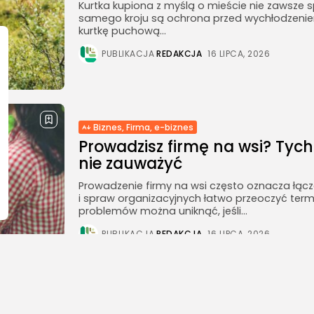
Kurtka kupiona z myślą o mieście nie zawsze s
samego kroju są ochrona przed wychłodzenie
kurtkę puchową...
PUBLIKACJA
REDAKCJA
16 LIPCA, 2026
Biznes, Firma, e-biznes
Prowadzisz firmę na wsi? Tyc
nie zauważyć
Prowadzenie firmy na wsi często oznacza łącze
i spraw organizacyjnych łatwo przeoczyć ter
problemów można uniknąć, jeśli...
PUBLIKACJA
REDAKCJA
16 LIPCA, 2026
Biznes, Firma, e-biznes
Rolnictwo